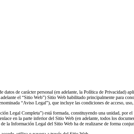
datos de carácter personal (en adelante, la Política de Privacidad) aplic
lante el “Sitio Web”) Sitio Web habilitado principalmente para conocer
enominada “Aviso Legal”), que incluye las condiciones de acceso, uso,
ación Legal Completa”) está formada, constituyendo una unidad, por el t
enlace en la parte inferior del Sitio Web (en adelante, todos los do
 de la Información Legal del Sitio Web ha de realizarse de forma conj
 accede, utiliza o navega a través del Sitio Web.