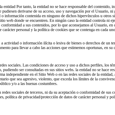
a entidad Por tanto, la entidad no se hace responsable del contenido, in
pudiesen derivarse de su acceso, uso y navegación por el Usuario, ni gar
l o información contenida en ninguno de dichos hipervínculos u otros sit
l sitio web donde se encuentren. En ningún caso la entidad controla ni ej
 o conformidad a sus contenidos, por lo que aconsejamos al Usuario, en 
de carácter personal y la política de cookies que se contenga en cada uno
a actividad o información ilícita o lesiva de bienes o derechos de un te
cumento para llevar a cabo las acciones que estimemos oportunas, en su 
redes sociales. Las condiciones de acceso y uso a dichos perfiles, los tér
 pudiendo ser consultadas en sus sitios webs. la entidad no se hace res
ma independiente en el Sitio Web o en las redes sociales de la entidad, a
ario que sea agresivo, violento, que exceda los límites de la convivenc
 público y/o a las buenas costumbres.
en redes sociales de terceros, ni da su aceptación o conformidad de sus
es, política de privacidad/protección de datos de carácter personal y po