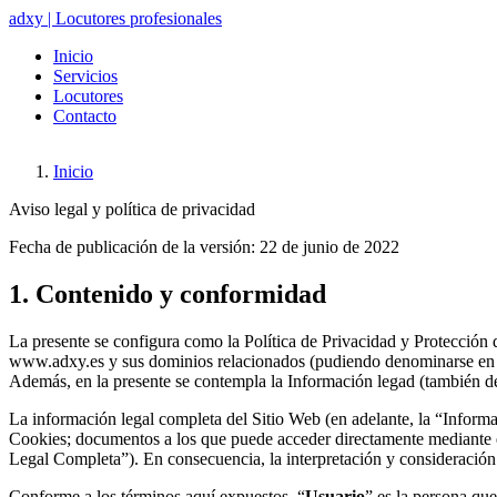
adxy | Locutores profesionales
Inicio
Servicios
Locutores
Contacto
Inicio
Sobrescribir
Aviso legal y política de privacidad
enlaces
Fecha de publicación de la versión: 22 de junio de 2022
de
ayuda
1. Contenido y conformidad
a
La presente se configura como la Política de Privacidad y Protección de 
la
www.adxy.es y sus dominios relacionados (pudiendo denominarse en ade
navegación
Además, en la presente se contempla la Información legad (también d
La información legal completa del Sitio Web (en adelante, la “Inform
Cookies; documentos a los que puede acceder directamente mediante 
Legal Completa”). En consecuencia, la interpretación y consideración
Conforme a los términos aquí expuestos, “
Usuario
” es la persona que