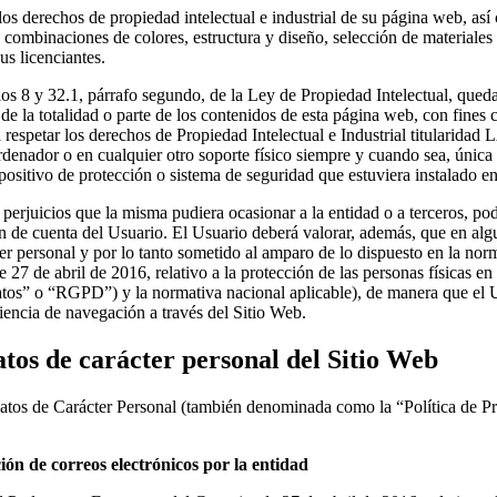
erechos de propiedad intelectual e industrial de su página web, así c
, combinaciones de colores, estructura y diseño, selección de material
s licenciantes.
los 8 y 32.1, párrafo segundo, de la Ley de Propiedad Intelectual, qued
e la totalidad o parte de los contenidos de esta página web, con fines c
tar los derechos de Propiedad Intelectual e Industrial titularida
 ordenador o en cualquier otro soporte físico siempre y cuando sea, ún
spositivo de protección o sistema de seguridad que estuviera instalado en
perjuicios que la misma pudiera ocasionar a la entidad o a terceros, podr
n de cuenta del Usuario. El Usuario deberá valorar, además, que en algu
r personal y por lo tanto sometido al amparo de lo dispuesto en la norm
e abril de 2016, relativo a la protección de las personas físicas en lo
tos” o “RGPD”) y la normativa nacional aplicable), de manera que el U
iencia de navegación a través del Sitio Web.
atos de carácter personal del Sitio Web
Datos de Carácter Personal (también denominada como la “Política de Priv
ión de correos electrónicos por la entidad