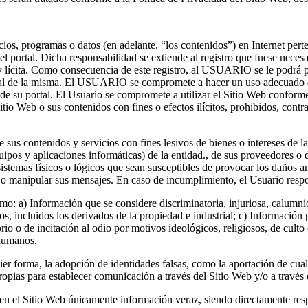
cios, programas o datos (en adelante, “los contenidos”) en Internet pert
portal. Dicha responsabilidad se extiende al registro que fuese necesa
lícita. Como consecuencia de este registro, al USUARIO se le podrá pr
ial de la misma. El USUARIO se compromete a hacer un uso adecuado de 
 de su portal. El Usuario se compromete a utilizar el Sitio Web conforme
io Web o sus contenidos con fines o efectos ilícitos, prohibidos, contrar
sus contenidos y servicios con fines lesivos de bienes o intereses de l
equipos y aplicaciones informáticas) de la entidad., de sus proveedore
s sistemas físicos o lógicos que sean susceptibles de provocar los daños 
car o manipular sus mensajes. En caso de incumplimiento, el Usuario resp
smo: a) Información que se considere discriminatoria, injuriosa, calumn
, incluidos los derivados de la propiedad e industrial; c) Información 
o o de incitación al odio por motivos ideológicos, religiosos, de culto 
 humanos.
er forma, la adopción de identidades falsas, como la aportación de cual
opias para establecer comunicación a través del Sitio Web y/o a través 
s en el Sitio Web únicamente información veraz, siendo directamente re