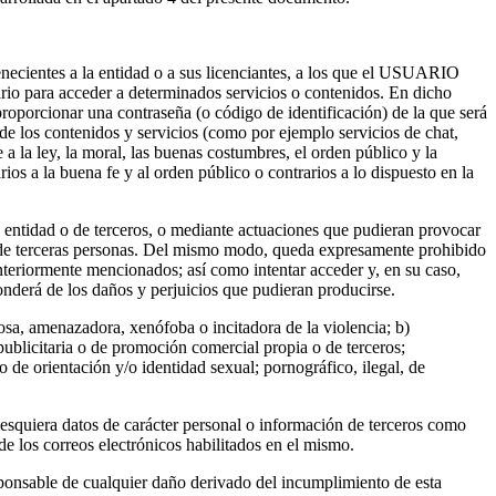
enecientes a la entidad o a sus licenciantes, a los que el USUARIO
rio para acceder a determinados servicios o contenidos. En dicho
oporcionar una contraseña (o código de identificación) de la que será
los contenidos y servicios (como por ejemplo servicios de chat,
 a la ley, la moral, las buenas costumbres, el orden público y la
ios a la buena fe y al orden público o contrarios a lo dispuesto en la
a entidad o de terceros, o mediante actuaciones que pudieran provocar
s o de terceras personas. Del mismo modo, queda expresamente prohibido
anteriormente mencionados; así como intentar acceder y, en su caso,
onderá de los daños y perjuicios que pudieran producirse.
iosa, amenazadora, xenófoba o incitadora de la violencia; b)
publicitaria o de promoción comercial propia o de terceros;
o de orientación y/o identidad sexual; pornográfico, ilegal, de
esquiera datos de carácter personal o información de terceros como
de los correos electrónicos habilitados en el mismo.
sponsable de cualquier daño derivado del incumplimiento de esta