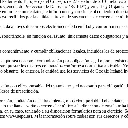
rlamento Europeo y del Consejo, de 27 de abril de 2016, relativo a la 
ento General de Protección de Datos", o "RGPD") y en la Ley Orgánica 3
n protección de datos, le informamos y consiente al contenido de esta 
y/o recibidos por la entidad a través de sus cuentas de correo electróni
nerada a través de correos electrónicos de la entidad y conformar sus co
, solicitándole, en función del asunto, únicamente datos obligatorios y 
su consentimiento y cumplir obligaciones legales, incluidas las de protec
los que sea necesaria comunicación por obligación legal o por la existen
para prestar los mismos contratados conforme a normativa aplicable. No 
No obstante, lo anterior, la entidad usa los servicios de Google Ireland 
lación con el responsable del tratamiento y el necesario para obligación
plazos de prescripción.
upresión, limitación de su tratamiento, oposición, portabilidad de datos,
nto mediante escrito o correo electrónico a la dirección de email arrib
n, en su caso, teniendo a su disposición formularios para su ejercicio. 
os www.aepd.es). Más información sobre cuáles son sus derechos y cómo