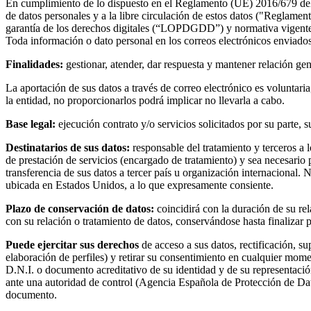
En cumplimiento de lo dispuesto en el Reglamento (UE) 2016/679 del Pa
de datos personales y a la libre circulación de estos datos ("Reglam
garantía de los derechos digitales (“LOPDGDD”) y normativa vigente e
Toda información o dato personal en los correos electrónicos enviados 
Finalidades:
gestionar, atender, dar respuesta y mantener relación ge
La aportación de sus datos a través de correo electrónico es voluntaria
la entidad, no proporcionarlos podrá implicar no llevarla a cabo.
Base legal:
ejecución contrato y/o servicios solicitados por su parte, 
Destinatarios de sus datos:
responsable del tratamiento y terceros a 
de prestación de servicios (encargado de tratamiento) y sea necesario 
transferencia de sus datos a tercer país u organización internacional. 
ubicada en Estados Unidos, a lo que expresamente consiente.
Plazo de conservación de datos:
coincidirá con la duración de su re
con su relación o tratamiento de datos, conservándose hasta finalizar 
Puede ejercitar sus derechos
de acceso a sus datos, rectificación, s
elaboración de perfiles) y retirar su consentimiento en cualquier mome
D.N.I. o documento acreditativo de su identidad y de su representació
ante una autoridad de control (Agencia Española de Protección de Dat
documento.